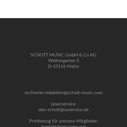
SCHOTT MUSIC GmbH & Co KG
Weihergarten 5
D-55116 Mainz
orchester.redaktion@schott-music.com
Leserservice:
abo-schott@vuservice.de
Printbezug für unisono-Mitglieder:
kontakt@uni-sono.org