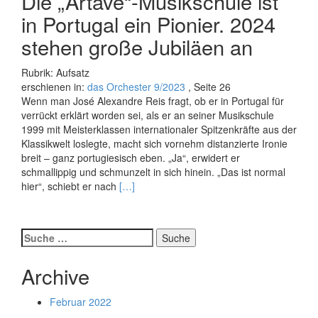
Die „Artave“-Musikschule ist
in Portugal ein Pionier. 2024
stehen große Jubiläen an
Rubrik: Aufsatz
erschienen in:
das Orchester 9/2023
, Seite 26
Wenn man José Alexandre Reis fragt, ob er in Portugal für
verrückt erklärt worden sei, als er an seiner Musikschule
1999 mit Meisterklassen internationaler Spitzenkräfte aus der
Klassikwelt loslegte, macht sich vornehm distanzierte Ironie
breit – ganz portugiesisch eben. „Ja“, erwidert er
schmallippig und schmunzelt in sich hinein. „Das ist normal
Read
hier“, schiebt er nach
[…]
more
about
MISSION
Suche
MUSIKAUSBILDUNG
nach:
Archive
Februar 2022