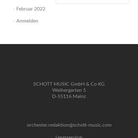
Februar 2022
Anmelden
SCHOTT MUSIC GmbH & Co KG
Weihergarten 5
D-55116 Mainz
orchester.redaktion@schott-music.com
Leserservice: