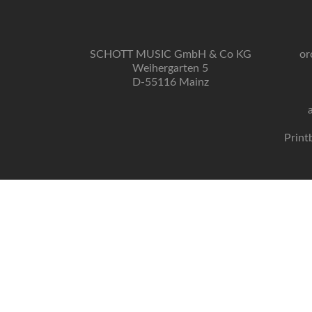
SCHOTT MUSIC GmbH & Co KG
or
Weihergarten 5
D-55116 Mainz
Print