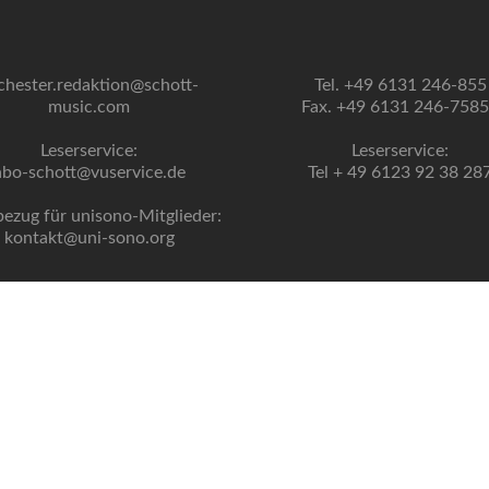
chester.redaktion@schott-
Tel. +49 6131 246-855
music.com
Fax. +49 6131 246-758
Leserservice:
Leserservice:
abo-schott@vuservice.de
Tel + 49 6123 92 38 28
bezug für unisono-Mitglieder:
kontakt@uni-sono.org