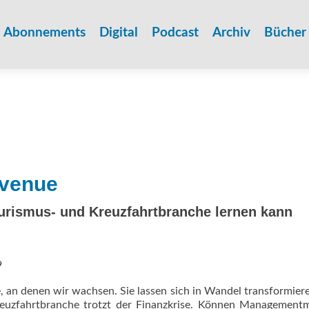
Zum
Inhalt
Abonnements
Digital
Podcast
Archiv
Bücher
springen
evenue
ourismus- und Kreuzfahrtbranche lernen kann
9
se, an denen wir wachsen. Sie lassen sich in Wandel transformier
reuzfahrtbranche trotzt der Finanzkrise. Können Managementm