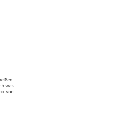
heißen.
och was
opa von