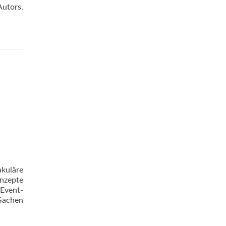
Autors.
akuläre
onzepte
 Event-
 Sachen