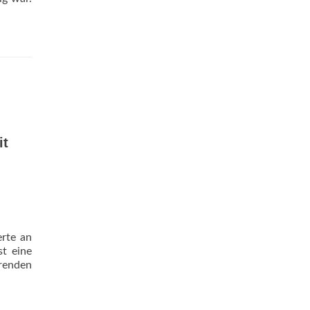
it
rte an
t eine
renden