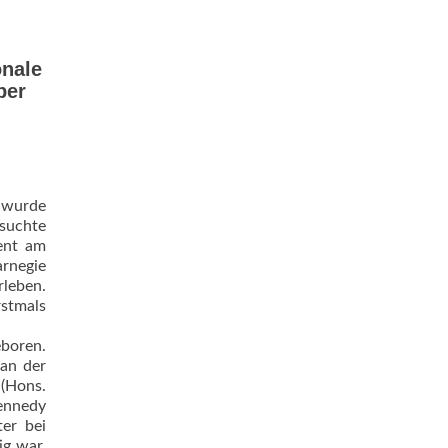
onale
per
r wurde
esuchte
ent am
arnegie
rleben.
rstmals
eboren.
 an der
(Hons.
Kennedy
er bei
g war.