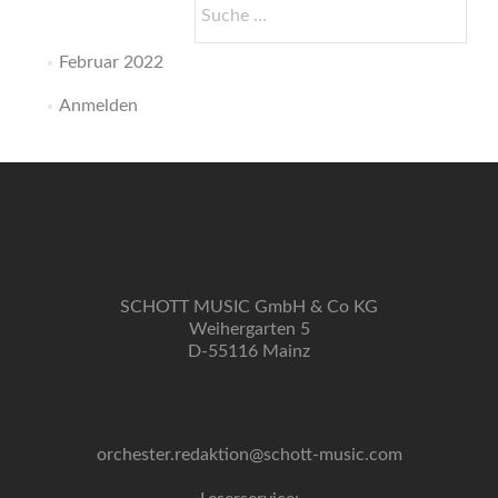
Suche
nach:
Februar 2022
Anmelden
SCHOTT MUSIC GmbH & Co KG
Weihergarten 5
D-55116 Mainz
orchester.redaktion@schott-music.com