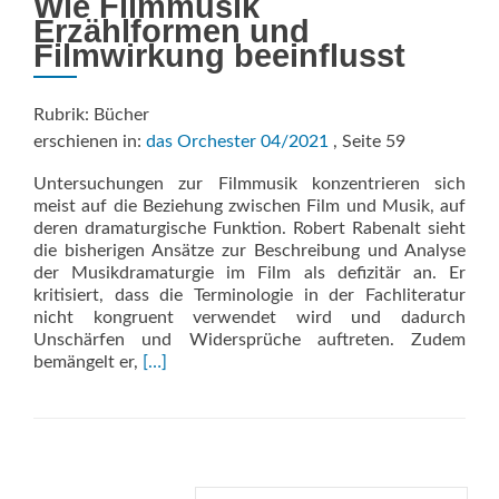
Wie Filmmusik
Erzählformen und
Filmwirkung beeinflusst
Rubrik: Bücher
erschienen in:
das Orchester 04/2021
, Seite 59
Untersuchungen zur Filmmusik konzentrieren sich
meist auf die Beziehung zwischen Film und Musik, auf
deren dramaturgische Funktion. Robert Rabenalt sieht
die bisherigen Ansätze zur Beschreibung und Analyse
der Musikdramaturgie im Film als defizitär an. Er
kritisiert, dass die Terminologie in der Fachliteratur
nicht kongruent verwendet wird und dadurch
Unschärfen und Widersprüche auftreten. Zudem
Read
bemängelt er,
[…]
more
about
Musikdramaturgie
im
Film