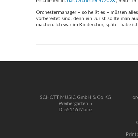
erschienen in:
das Orchester 9/2023
, Seite 16
Orchestermanager – so heißt es – müssen alles 
vorbereitet sind, denn ein Jurist sollte man a
machen. Ich war im Kinderchor, später habe ich
SCHOTT MUSIC GmbH & Co KG
or
Weihergarten 5
D-55116 Mainz
Print