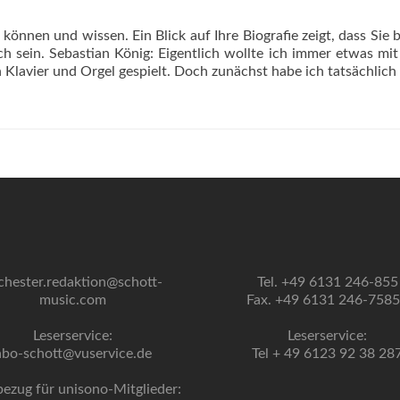
können und wissen. Ein Blick auf Ihre Biografie zeigt, dass Sie 
uch sein. Sebastian König: Eigentlich wollte ich immer etwas mi
 Klavier und Orgel gespielt. Doch zunächst habe ich tatsächlich
chester.redaktion@schott-
Tel. +49 6131 246-855
music.com
Fax. +49 6131 246-758
Leserservice:
Leserservice:
abo-schott@vuservice.de
Tel + 49 6123 92 38 28
bezug für unisono-Mitglieder: