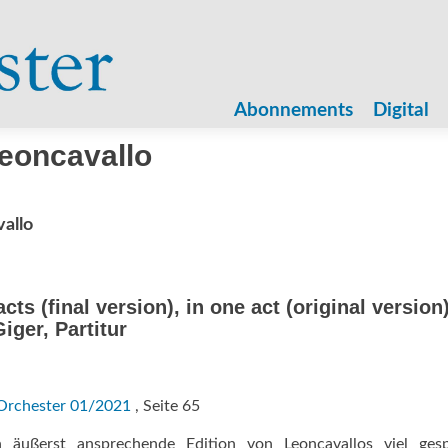
Zum
Inhalt
Abonnements
Digital
springen
eoncavallo
allo
cts (final version), in one act (original version)
iger, Partitur
Orchester 01/2021
, Seite 65
h äußerst ansprechende Edition von Leoncavallos viel gesp