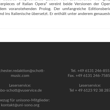
erpieces of Italian Opera“ vereint beide Versionen der Oper
 dem voranstehenden Prolog. Der umfangreiche Editionsberic
nd ins Italienische übersetzt. Er enthält unter anderem genaues
chester.redaktion@schott-
Tel. +49 6131 246-855
music.com
Fax. +49 6131 246-758
Leserservice:
Leserservice:
abo-schott@vuservice.de
Tel + 49 6123 92 38 28
bezug für unisono-Mitglieder:
kontakt@uni-sono.org