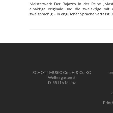
Meisterwerk Der Bajazzo in der Reihe „Mast
einaktige originale und die zweiaktige mit
zweisprachig – in englischer Sprache verfasst u
SCHOTT MUSIC GmbH & Co KG
or
Weihergarten 5
D-55116 Mainz
Print