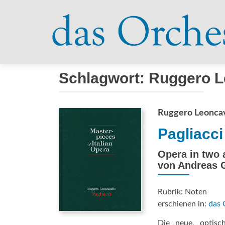
Schlagwort:
Ruggero L
Ruggero Leoncav
Pagliacci
Opera in two a
von Andreas G
Rubrik: Noten
erschienen in:
das 
Die neue, optisc