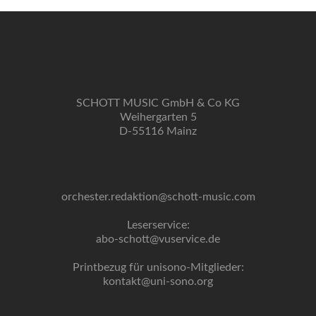
SCHOTT MUSIC GmbH & Co KG
Weihergarten 5
D-55116 Mainz
orchester.redaktion@schott-music.com
Leserservice:
abo-schott@vuservice.de
Printbezug für unisono-Mitglieder:
kontakt@uni-sono.org