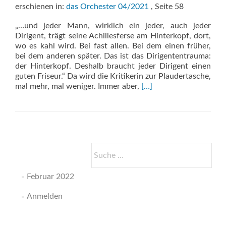
erschienen in:
das Orchester 04/2021
, Seite 58
„…und jeder Mann, wirklich ein jeder, auch jeder
Dirigent, trägt seine Achillesferse am Hinterkopf, dort,
wo es kahl wird. Bei fast allen. Bei dem einen früher,
bei dem anderen später. Das ist das Dirigententrauma:
der Hinterkopf. Deshalb braucht jeder Dirigent einen
guten Friseur.“ Da wird die Kritikerin zur Plaudertasche,
Read
mal mehr, mal weniger. Immer aber,
[…]
more
about
Warum
geht
der
Dirigent
Suche
so
nach:
oft
Februar 2022
zum
Friseur?
Anmelden