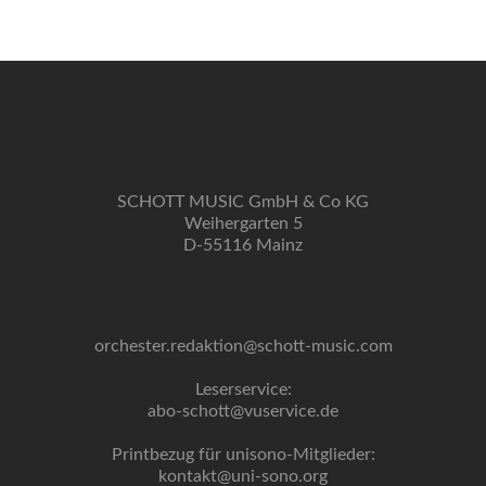
SCHOTT MUSIC GmbH & Co KG
Weihergarten 5
D-55116 Mainz
orchester.redaktion@schott-music.com
Leserservice:
abo-schott@vuservice.de
Printbezug für unisono-Mitglieder:
kontakt@uni-sono.org