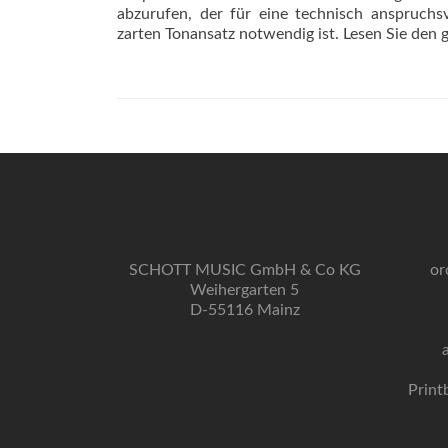
abzurufen, der für eine technisch ­anspruch
zarten Tonansatz notwendig ist. Lesen Sie den 
SCHOTT MUSIC GmbH & Co KG
or
Weihergarten 5
D-55116 Mainz
Print