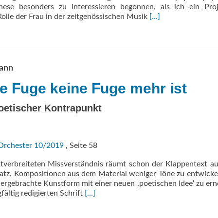
These besonders zu interessieren begonnen, als ich ein Pro
Read
lle der Frau in der zeitgenössischen Musik
[…]
more
about
AUF
DEN
LEIB
ann
­
e Fuge keine Fuge mehr ist
GESCHNEIDERT
oetischer Kontrapunkt
Orchester 10/2019
, Seite 58
tverbreiteten Missverständnis räumt schon der Klappentext au
atz, Kompositionen aus dem Material weniger Töne zu entwickel
ergebrachte Kunstform mit einer neuen ,poetischen Idee‘ zu ern
Read
ältig redigierten Schrift
[…]
more
about