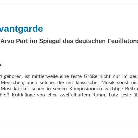
…
dass
die
Fuge
Avantgarde
keine
Fuge
mehr
t: Arvo Pärt im Spiegel des deutschen Feuilleton
ist
6
 geboren, ist mittlerweile eine feste Größe nicht nur im de
Menschen, auch solche, die mit klassischer Musik sonst nic
sikkritiker sehen in seinen Kompositionen wichtige Beiträ
 bloß Kultklänge von eher zweifelhaftem Ruhm. Lutz Lesle ü