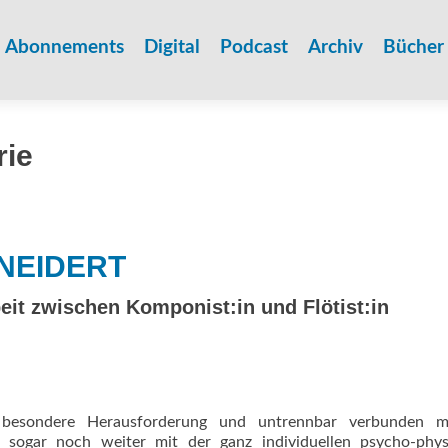
Zum
Inhalt
Abonnements
Digital
Podcast
Archiv
Bücher
springen
rie
HNEIDERT
t zwischen ­Komponist:in und Flötist:in
e besondere Herausforderung und untrennbar verbunden m
 sogar noch weiter mit der ganz individuellen psycho-phys