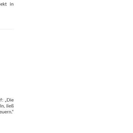
jekt in
f: „Die
n, ließ
euern.“