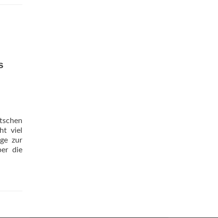
s
utschen
ht viel
ge zur
ber die