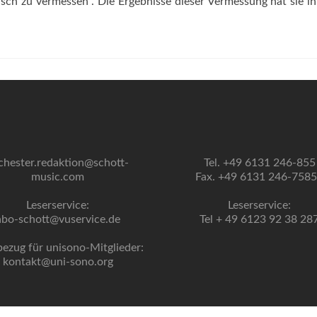
isch zu vermessen“. Die Ergebnisse dieser Vermessung hat sie i
chester.redaktion@schott-
Tel. +49 6131 246-855
music.com
Fax. +49 6131 246-758
Leserservice:
Leserservice:
abo-schott@vuservice.de
Tel + 49 6123 92 38 28
bezug für unisono-Mitglieder:
kontakt@uni-sono.org