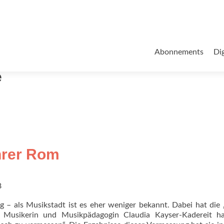
Zum
Inhalt
Abonnements
Dig
springen
e
hrer Rom
8
g – als Musikstadt ist es eher weniger bekannt. Dabei hat die
e Musikerin und Musikpädagogin Claudia Kayser-Kadereit ha