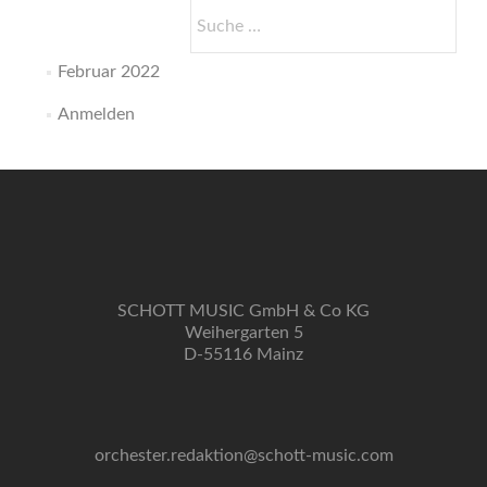
Suche
nach:
Februar 2022
Anmelden
SCHOTT MUSIC GmbH & Co KG
Weihergarten 5
D-55116 Mainz
orchester.redaktion@schott-music.com