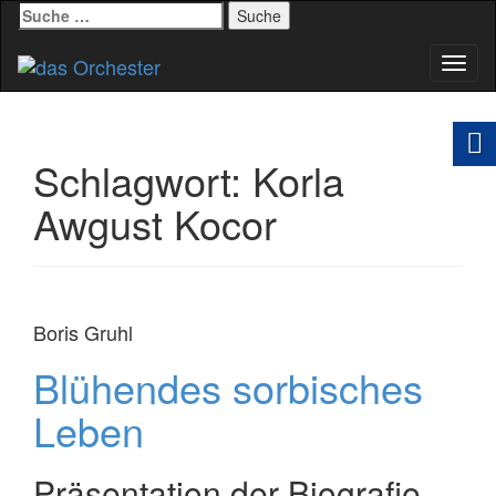
Suche
nach:
Schal
Navig
Schlagwort:
Korla
Awgust Kocor
Boris Gruhl
Blühendes sorbisches
Leben
Präsentation der Biografie