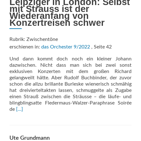
Leipziger in London: Selbst
mit Strauss ist der
Wiederanfang von
Konzertreisen schwer
Rubrik: Zwischentöne
erschienen in:
das Orchester 9/2022
, Seite 42
Und dann kommt doch noch ein kleiner Johann
dazwischen. Nicht dass man sich bei zwei sonst
exklusiven Konzerten mit dem großen Richard
gelangweilt hätte. Aber Rudolf Buchbinder, der zuvor
schon die allzu brillante Burleske wienerisch schmähig
hat dreivierteltakten lassen, schmuggelte als Zugabe
einen Strauß zwischen die Sträusse – die läufe- und
blingblingsatte Fledermaus-Walzer-Paraphrase Soirée
Read
de
[…]
more
about
Das
Dasein
Ute Grundmann
auskosten