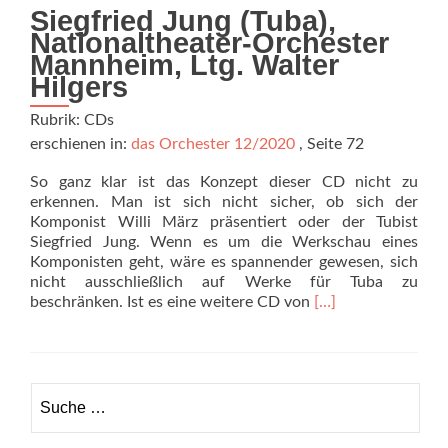
Siegfried Jung (Tuba),
Nationaltheater-Orchester
Mannheim, Ltg. Walter
Hilgers
Rubrik: CDs
erschienen in:
das Orchester 12/2020
, Seite 72
So ganz klar ist das Konzept dieser CD nicht zu
erkennen. Man ist sich nicht sicher, ob sich der
Komponist Willi März präsentiert oder der Tubist
Siegfried Jung. Wenn es um die Werkschau eines
Komponisten geht, wäre es spannender gewesen, sich
nicht ausschließlich auf Werke für Tuba zu
Read
beschränken. Ist es eine weitere CD von
[…]
more
about
Kaleidoscope.
Werke
Suche
für
nach:
Tuba