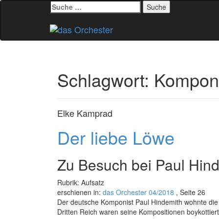
Suche
nach:
Zum
Inhalt
springen
Schlagwort:
Komponi
Elke Kamprad
Der liebe Löwe
Zu Besuch bei Paul Hin
Rubrik: Aufsatz
erschienen in:
das Orchester 04/2018
, Seite 26
Der deutsche Komponist Paul Hindemith wohnte die 
Dritten Reich waren seine Kompositionen boykottier