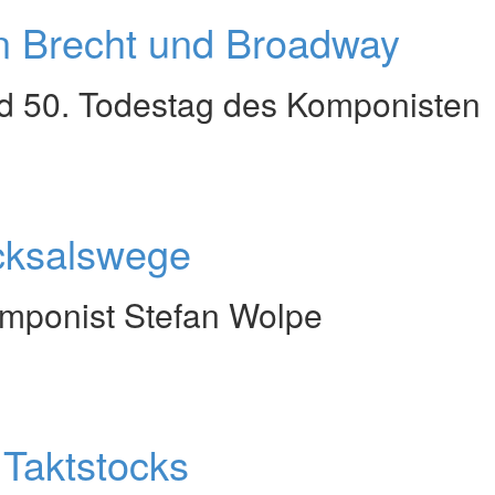
en Brecht und Broadway
d 50. Todestag des Komponisten
cksalswege
omponist Stefan Wolpe
 Taktstocks