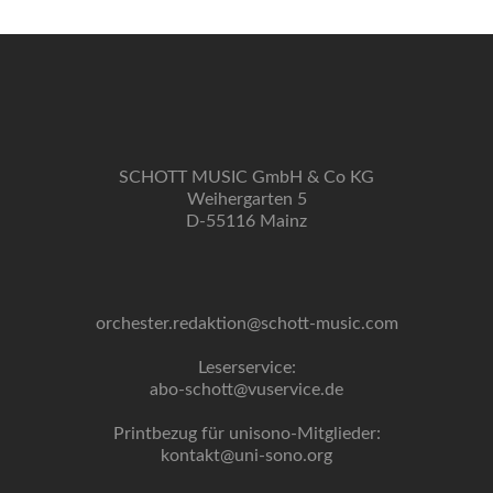
SCHOTT MUSIC GmbH & Co KG
Weihergarten 5
D-55116 Mainz
orchester.redaktion@schott-music.com
Leserservice:
abo-schott@vuservice.de
Printbezug für unisono-Mitglieder:
kontakt@uni-sono.org