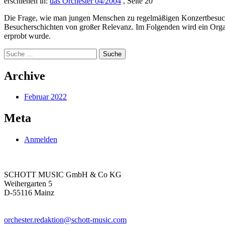
erschienen in:
das Orchester 04/2004
, Seite 20
Die Frage, wie man jungen Menschen zu regelmäßigen Konzertbesuch
Besucherschichten von großer Relevanz. Im Folgenden wird ein Organi
erprobt wurde.
Suche
nach:
Archive
Februar 2022
Meta
Anmelden
SCHOTT MUSIC GmbH & Co KG
Weihergarten 5
D-55116 Mainz
orchester.redaktion@schott-music.com