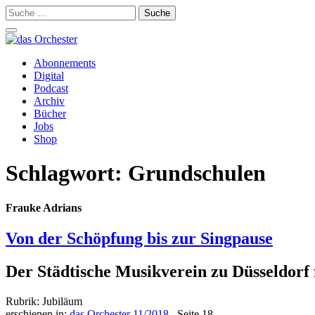
Suche
nach:
Schalte
Navigation
Zum
Abonnements
Inhalt
Digital
springen
Podcast
Archiv
Bücher
Jobs
Shop
Schlagwort:
Grundschulen
Frauke Adrians
Von der Schöpfung bis zur Singpause
Der Städtische Musikverein zu Düsseldorf 
Rubrik: Jubiläum
erschienen in:
das Orchester 11/2018
, Seite 18