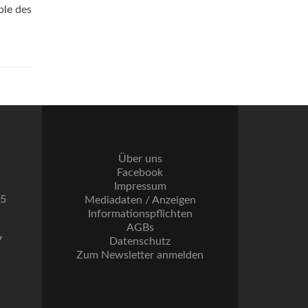
ble des
Über uns
Facebook
Impressum
55
Mediadaten / Anzeigen
Informationspflichten
AGBs
7
Datenschutz
Zum Newsletter anmelden