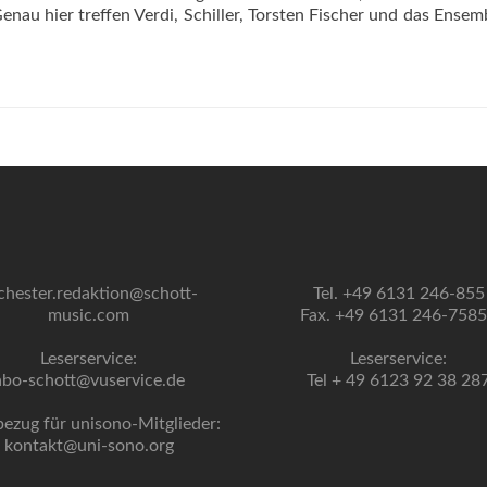
enau hier treffen Verdi, Schiller, Torsten Fischer und das Ensem
chester.redaktion@schott-
Tel. +49 6131 246-855
music.com
Fax. +49 6131 246-758
Leserservice:
Leserservice:
abo-schott@vuservice.de
Tel + 49 6123 92 38 28
bezug für unisono-Mitglieder:
kontakt@uni-sono.org