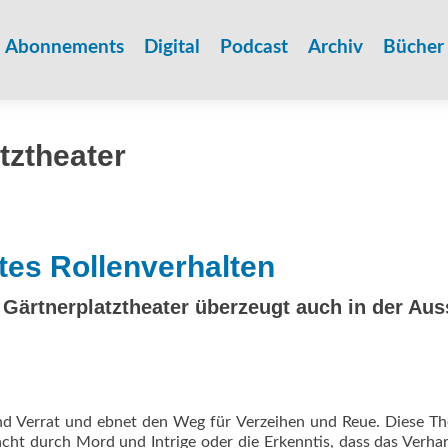
Zum
Inhalt
Abonnements
Digital
Podcast
Archiv
Bücher
springen
tztheater
es Rollenverhalten
 Gärtnerplatztheater überzeugt auch in der Au
nd Verrat und ebnet den Weg für Verzeihen und Reue. Diese T
acht durch Mord und Intrige oder die Erkenntis, dass das Verha