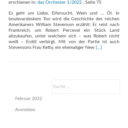
erschienen in:
das Orchester 1/2022
, Seite 75
Es geht um Liebe, Eifersucht, Wein und … Öl. In
boulevardeskem Ton wird die Geschichte des reichen
Amerikaners William Stevenson erzählt: Er reist nach
Frankreich, um Robert Perceval ein Stück Land
abzukaufen, unter welchem sich – was Robert nicht
weiß – Erdöl verbirgt. Mit von der Partie ist auch
Read
Stevensons Frau Ketty, ein ehemaliger New
[…]
more
about
Passionnément
Suche
nach:
Februar 2022
Anmelden