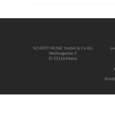
SCHOTT MUSIC GmbH & Co KG
or
Weihergarten 5
D-55116 Mainz
Print