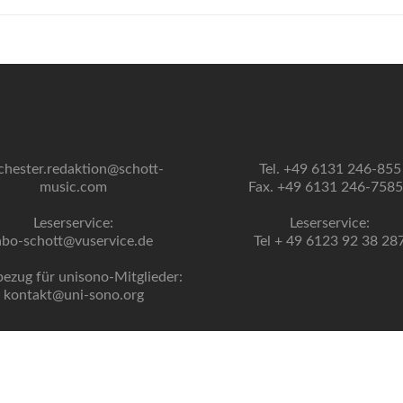
chester.redaktion@schott-
Tel. +49 6131 246-855
music.com
Fax. +49 6131 246-758
Leserservice:
Leserservice:
abo-schott@vuservice.de
Tel + 49 6123 92 38 28
bezug für unisono-Mitglieder:
kontakt@uni-sono.org