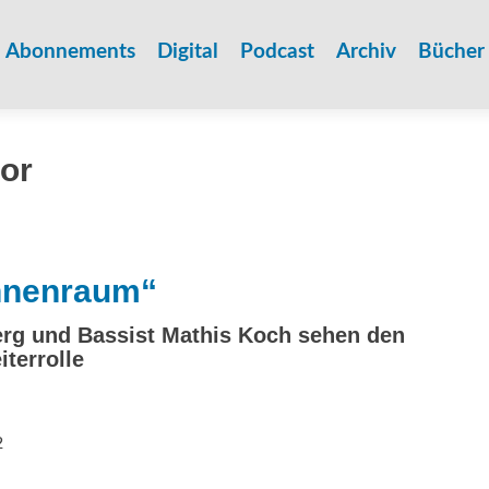
Zum
Inhalt
Abonnements
Digital
Podcast
Archiv
Bücher
springen
or
hnenraum“
rg und Bassist Mathis Koch sehen den
iterrolle
2