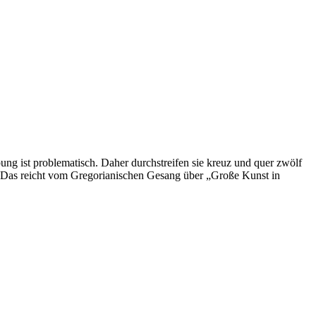
Pr
la
mu
do
le
pa
bung ist problematisch. Daher durchstreifen sie kreuz und quer zwölf
“. Das reicht vom Gregorianischen Gesang über „Große Kunst in