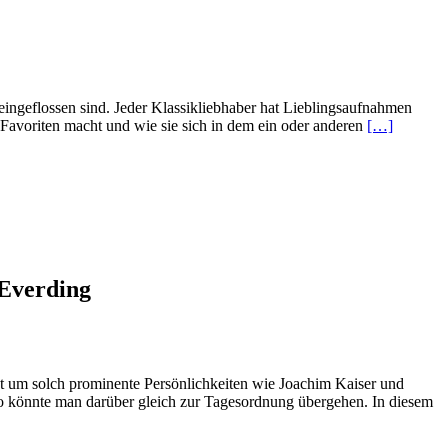
eingeflossen sind. Jeder Klassikliebhaber hat Lieblingsaufnahmen
Read
Favoriten macht und wie sie sich in dem ein oder anderen
[…]
more
about
Klassik-
Prisma
 Everding
cht um solch prominente Persönlichkeiten wie Joachim Kaiser und
R
so könnte man darüber gleich zur Tagesordnung übergehen. In diesem
mo
ab