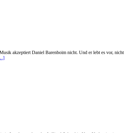
usik akzeptiert Daniel Barenboim nicht. Und er lebt es vor, nicht
ead
…]
ore
bout
lang
er
topie