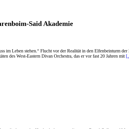
bessre
Welt
entrückt
arenboim-Said Akademie
 im Leben stehen.“ Flucht vor der Realität in den Elfenbeinturm der M
R
täten des West-Eastern Divan Orchestra, das er vor fast 20 Jahren mit
[
m
a
K
d
U