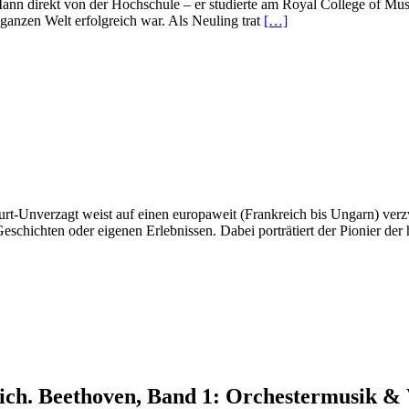
Mann direkt von der Hochschule – er studierte am Royal College of Mus
Read
 ganzen Welt erfolgreich war. Als Neuling trat
[…]
more
about
Beethoven
für
eine
spätere
Zeit
t-Unverzagt weist auf einen europaweit (Frankreich bis Ungarn) verzwe
Geschichten oder eigenen Erlebnissen. Dabei porträtiert der Pionier de
eich. Beethoven, Band 1: Orchestermusik 