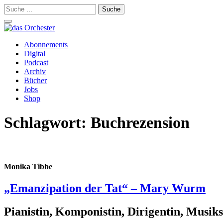
Suche
nach:
Schalte
Navigation
Zum
Abonnements
Inhalt
Digital
springen
Podcast
Archiv
Bücher
Jobs
Shop
Schlagwort:
Buchrezension
Monika Tibbe
„Emanzipation der Tat“ – Mary Wurm
Pianistin, Komponistin, Dirigentin, Musiksc