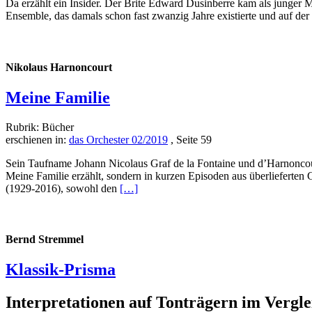
Da erzählt ein Insider. Der Brite Edward Dusinberre kam als junger 
Ensemble, das damals schon fast zwanzig Jahre existierte und auf der
Nikolaus Harnoncourt
Meine Familie
Rubrik: Bücher
erschienen in:
das Orchester 02/2019
, Seite 59
Sein Taufname Johann Nicolaus Graf de la Fontaine und d’Harnoncour
Meine Familie erzählt, sondern in kurzen Episoden aus überlieferten 
Read
(1929-2016), sowohl den
[…]
more
about
Meine
Familie
Bernd Stremmel
Klassik-Prisma
Interpretationen auf Tonträgern im Vergl