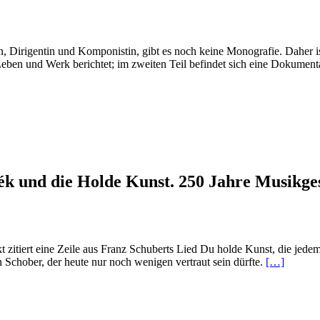
 Dirigentin und Komponistin, gibt es noch keine Monografie. Daher i
 Leben und Werk berichtet; im zweiten Teil befindet sich eine Dokumen
ék und die Holde Kunst. 250 Jahre Musikge
kt zitiert eine Zeile aus Franz Schuberts Lied Du holde Kunst, die jede
Read
hober, der heute nur noch wenigen vertraut sein dürfte.
[…]
more
about
In
eine