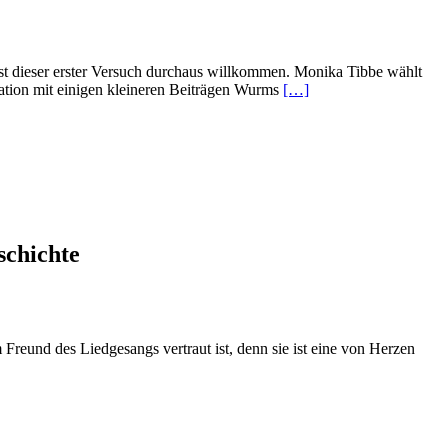
st dieser erster Versuch durchaus willkommen. Monika Tibbe wählt
Read
tation mit einigen kleineren Beiträgen Wurms
[…]
more
about
„Emanzipation
der
Tat“
–
Mary
Wurm
schichte
m Freund des Liedgesangs vertraut ist, denn sie ist eine von Herzen