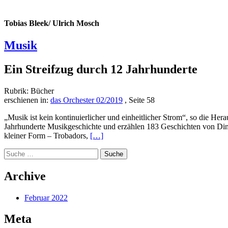
Tobias Bleek/ Ulrich Mosch
Musik
Ein Streifzug durch 12 Jahrhunderte
Rubrik: Bücher
erschienen in:
das Orchester 02/2019
, Seite 58
„Musik ist kein kontinuierlicher und einheitlicher Strom“, so die He­
Jahrhunderte Musikgeschichte und erzählen 183 Geschichten von Dinge
Read
kleiner Form – Trobadors,
[…]
more
Suche
about
nach:
Musik
Archive
Februar 2022
Meta