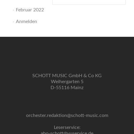
nach:
Februar 2022
Anmelden
SCHOTT MUSIC GmbH & Co KG
Weihergarten 5
D-55116 Mainz
orchester.redaktion@schott-music.com
Leserservice:
abo-schott@vuservice.de