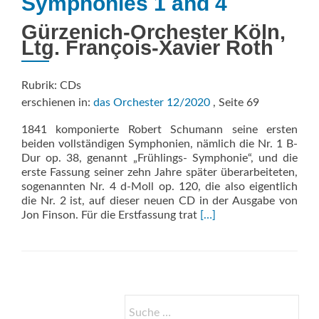
Symphonies 1 and 4
Gürzenich-Orchester Köln,
Ltg. François-Xavier Roth
Rubrik: CDs
erschienen in:
das Orchester 12/2020
, Seite 69
1841 komponierte Robert Schumann seine ersten
beiden vollständigen Symphonien, nämlich die Nr. 1 B-
Dur op. 38, genannt „Frühlings- Symphonie“, und die
erste Fassung seiner zehn Jahre später überarbeiteten,
sogenannten Nr. 4 d-Moll op. 120, die also eigentlich
die Nr. 2 ist, auf dieser neuen CD in der Ausgabe von
Read
Jon Finson. Für die Erstfassung trat
[…]
more
about
Symphonies
1
and
4
Suche