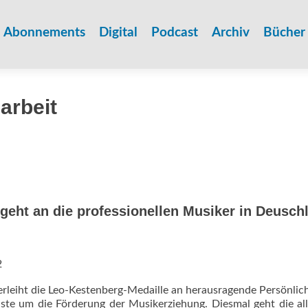
Zum
Inhalt
Abonnements
Digital
Podcast
Archiv
Bücher
springen
arbeit
geht an die professionellen Musiker in Deusch
2
rleiht die Leo-Kestenberg-Medaille an herausragende Persönlic
nste um die Förderung der Musikerziehung. Diesmal geht die al