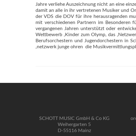
Jahre verliehe Auszeichnung nicht an eine ein
damit an alle in ihr vertretenen Musiker und O
der VDS die DOV für ihre herausragenden musi
mit verschiedenen Partnern im Besonderen f
vergangenen Jahren unterstützt oder entwickelt
Wettbewerb ,Kinder zum Olymp, das ,Netzwerk
Berufsorchestern und Jugendorchestern in S
,netzwerk junge ohren  die Musikvermittlungsp
SCHOTT MUSIC GmbH & Co KG
or
Weihergarten 5
D-55116 Mainz