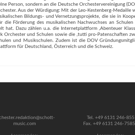
zelne Person, sondern an die Deutsche Orchestervereinigung (D
rchester. Aus der Würdigung: Mit der Leo-Kestenberg-Medaille 
kalischen Bildungs- und Vernetzungsprojekte, die sie in Koop
ür die Förderung des musikalischen Nachwuchses an Schulen 
 hat. Dazu zählen u.a. die Internetplattform ,Abenteuer Klassi
 Orchester und Schulen sowie die ,tutti pro-Patenschaften z
chulen und Musikschulen. Zudem ist die DOV Gründungsmitgli
lattform für Deutschland, Österreich und die Schweiz.
chester.redaktion@schott-
Tel. +49 6131 246-855
music.com
Fax. +49 6131 246-758