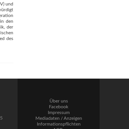
OV) und
würdigt
eration
in den
k, der
wischen
ed des
Über uns
Facebook
Impressum
55
Mediadaten / Anzeigen
Informationspflichten