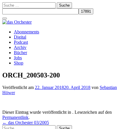
Suche
nach:
Schalte
Navigation
Zum
Abonnements
Inhalt
Digital
springen
Podcast
Archiv
Bücher
Jobs
Shop
ORCH_200503-200
Veröffentlicht am
22. Januar 2018
20. April 2018
von
Sebastian
Höwer
Dieser Eintrag wurde veröffentlicht in . Lesezeichen auf den
Permanentlink
.
Beitrags-
←
das Orchester 03/2005
Suche