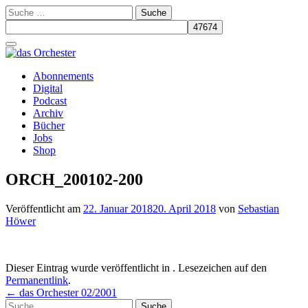
Suche
nach:
Schalte
Navigation
Zum
Abonnements
Inhalt
Digital
springen
Podcast
Archiv
Bücher
Jobs
Shop
ORCH_200102-200
Veröffentlicht am
22. Januar 2018
20. April 2018
von
Sebastian
Höwer
Dieser Eintrag wurde veröffentlicht in . Lesezeichen auf den
Permanentlink
.
Beitrags-
←
das Orchester 02/2001
Suche