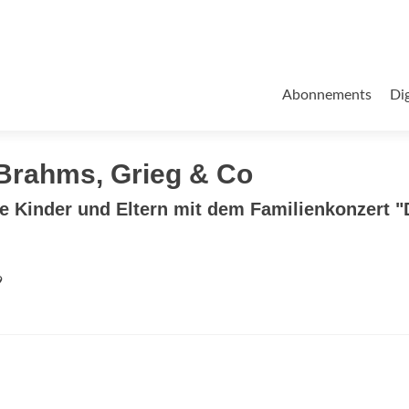
Zum
Inhalt
Abonnements
Dig
springen
 Brahms, Grieg & Co
e Kinder und Eltern mit dem Familienkonzert "
9