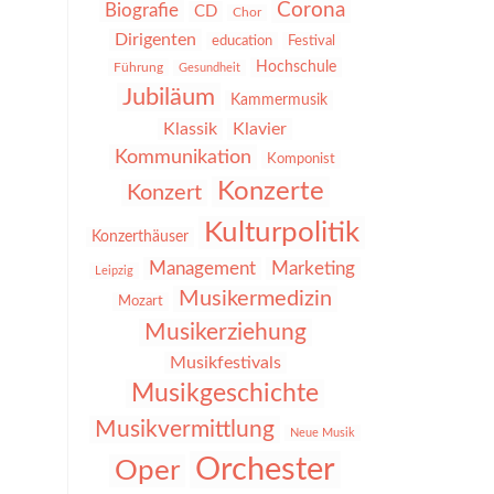
Corona
Biografie
CD
Chor
Dirigenten
education
Festival
Hochschule
Führung
Gesundheit
Jubiläum
Kammermusik
Klassik
Klavier
Kommunikation
Komponist
Konzerte
Konzert
Kulturpolitik
Konzerthäuser
Management
Marketing
Leipzig
Musikermedizin
Mozart
Musikerziehung
Musikfestivals
Musikgeschichte
Musikvermittlung
Neue Musik
Orchester
Oper