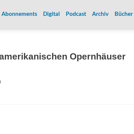
Zum
Inhalt
Abonnements
Digital
Podcast
Archiv
Bücher
springen
r amerikanischen Opernhäuser
8