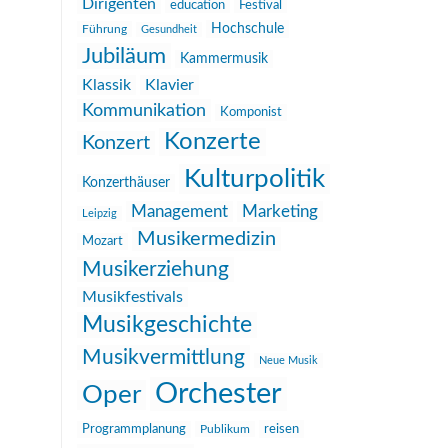
Dirigenten
education
Festival
Hochschule
Führung
Gesundheit
Jubiläum
Kammermusik
Klassik
Klavier
Kommunikation
Komponist
Konzerte
Konzert
Kulturpolitik
Konzerthäuser
Management
Marketing
Leipzig
Musikermedizin
Mozart
Musikerziehung
Musikfestivals
Musikgeschichte
Musikvermittlung
Neue Musik
Orchester
Oper
reisen
Programmplanung
Publikum