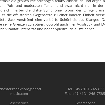
etmair die großen Melodiebögen relativ einheitlich und organis
nem Puls und moderaten Tempi, und zwar nicht nur in der 
 sich hierbei die dritte Symphonie, worin der Dirigent ein
 er die oft starken Gegensätze zu einer inneren Einheit versc
ltete Satz verströmt eine verklärte Schönheit des Klanges. 
ie seine Grenzen zu spüren, obwohl auch hier Ausdruck und 
ch Vitalität, Intensität und hoher Spielfreude auszeichnet.
chester.redaktion@schott-
Tel. +49 6131 246-855
music.com
Fax. +49 6131 246-758
Leserservice:
Leserservice: