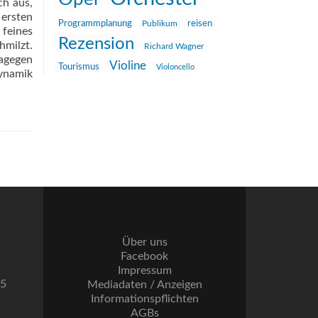
ch aus,
ersten
reisen
Programmplanung
Publikum
 feines
Rezension
hmilzt.
Richard Wagner
Dagegen
Violine
Tourismus
Violoncello
Dynamik
Über uns
Facebook
Impressum
55
Mediadaten / Anzeigen
Informationspflichten
AGBs