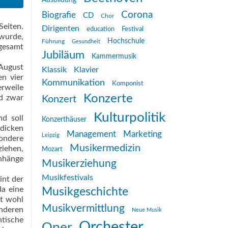
Ausbildung
Corona
Biografie
CD
Chor
eiten.
Dirigenten
education
Festival
 wurde,
Hochschule
Führung
Gesundheit
sgesamt
Jubiläum
Kammermusik
 August
Klassik
Klavier
en vier
Kommunikation
Komponist
erweile
Konzerte
nd zwar
Konzert
Kulturpolitik
nd soll
Konzerthäuser
„dicken
Management
Marketing
Leipzig
sondere
Musikermedizin
ziehen,
Mozart
nhänge
Musikerziehung
Musikfestivals
int der
da eine
Musikgeschichte
ht wohl
Musikvermittlung
nderen
Neue Musik
ntische
Orchester
Oper