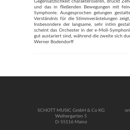
Gegensätzlichkeit charakterisieren, drückt Zeh
und das in fließenden Bewegungen mit fei
Symphonie. Ausgesprochen gelungen gestaltet
Verständnis für die Stimmverästelungen zeigt,
Insbesondere der langsame, sehr intim gesta
scheint das Orchester in der e-Moll-Symphon
gut austariert sind, während die zweite sich dur
Werner Bodendorff
SCHOTT MUSIC GmbH & Co KG
or
Weihergarten 5
D-55116 Mainz