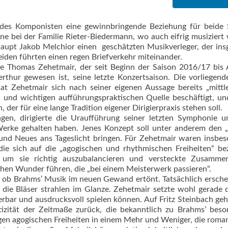
des Komponisten eine gewinnbringende Beziehung für beide S
ne bei der Familie Rieter-Biedermann, wo auch eifrig musiziert
rhaupt Jakob Melchior einen geschätzten Musikverleger, der in
eiden führten einen regen Briefverkehr miteinander.
te Thomas Zehetmair, der seit Beginn der Saison 2016/17 bis
thur gewesen ist, seine letzte Konzertsaison. Die vorliegend
t Zehetmair sich nach seiner eigenen Aussage bereits „mittl
en und wichtigen aufführungspraktischen Quelle beschäftigt, u
der für eine lange Tradition eigener Dirigierpraxis stehen soll.
gen, dirigierte die Uraufführung seiner letzten Symphonie u
Werke gehalten haben. Jenes Konzept soll unter anderem den 
 und Neues ans Tageslicht bringen. Für Zehetmair waren insbe
die sich auf die „agogischen und rhythmischen Freiheiten“ be
um sie richtig auszubalancieren und versteckte Zusamme
ichen Wunder führen, die „bei einem Meisterwerk passieren“.
ob Brahms’ Musik im neuen Gewand ertönt. Tatsächlich ersche
, die Bläser strahlen im Glanze. Zehetmair setzte wohl gerade 
rbar und ausdrucksvoll spielen können. Auf Fritz Steinbach ge
izität der Zeitmaße zurück, die bekanntlich zu Brahms’ beso
igen agogischen Freiheiten in einem Mehr und Weniger, die roma