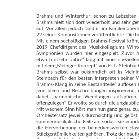
Brahms und Winterthur: schon zu Lebzeiten 
Brahms hielt sich dort wiederholt und sehr ger
auf. Vor allem jedoch fand er im Familienobe
22 seiner Kompositionen veröffentlichte. Die b
Mit einem sechstägigen Brahms-Festival krön
2019 Chefdirigent des Musikkollegiums Winter
Symphonien wurden hier eingespielt. Zuvor ha
etwa fünfzehn Jahre“ lang mit einer speziell
mit dem „Meiniger Konzept“ von Fritz Steinbach, 
Brahms selbst war bekanntlich oft in Meinin
Steinbach für den besten Interpreten seiner 
Brahms-Klang in seine Bestandteile“ auflösen
jene Ideen und Beschreibungen inspirierend, 
dabei „harmonische Wendungen aufspüren, 
offenzulegen“. Er wollte so durch die unglaubl
Mit wachem Sinn hört man nun ganz genau zu, 
Orchestersatz jeweils durchsichtig und gelöst
kammermusikalische Feile an, sodass sie wunde
die Hervorhebung der bemerkenswerten Elast
Stileigentümlichkeiten gehören. Trotz der häuf