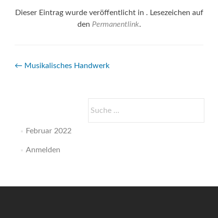
Dieser Eintrag wurde veröffentlicht in . Lesezeichen auf
den
Permanentlink
.
Beitrags-
←
Musikalisches Handwerk
Navigation
Suche
nach:
Februar 2022
Anmelden