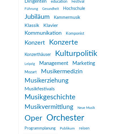
Dirigenten
education
Festival
Hochschule
Führung
Gesundheit
Jubiläum
Kammermusik
Klassik
Klavier
Kommunikation
Komponist
Konzerte
Konzert
Kulturpolitik
Konzerthäuser
Management
Marketing
Leipzig
Musikermedizin
Mozart
Musikerziehung
Musikfestivals
Musikgeschichte
Musikvermittlung
Neue Musik
Orchester
Oper
reisen
Programmplanung
Publikum