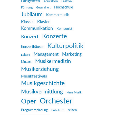
Dirigenten
education
Festival
Hochschule
Führung
Gesundheit
Jubiläum
Kammermusik
Klassik
Klavier
Kommunikation
Komponist
Konzerte
Konzert
Kulturpolitik
Konzerthäuser
Management
Marketing
Leipzig
Musikermedizin
Mozart
Musikerziehung
Musikfestivals
Musikgeschichte
Musikvermittlung
Neue Musik
Orchester
Oper
reisen
Programmplanung
Publikum