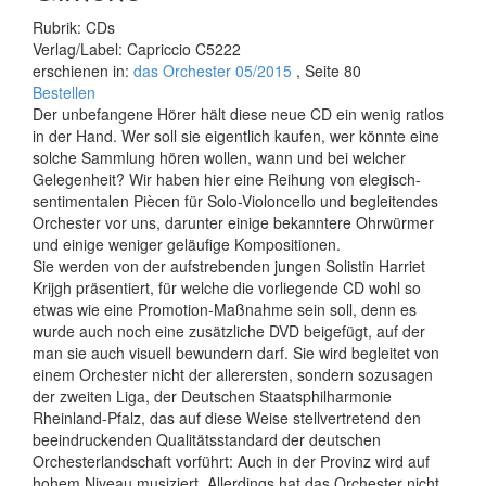
Rubrik: CDs
Verlag/Label: Capriccio C5222
erschienen in:
das Orchester 05/2015
, Seite 80
Bestellen
Der unbefangene Hörer hält diese neue CD ein wenig ratlos
in der Hand. Wer soll sie eigentlich kaufen, wer könnte eine
solche Sammlung hören wollen, wann und bei welcher
Gelegenheit? Wir haben hier eine Reihung von elegisch-
sentimentalen Piècen für Solo-Violoncello und begleitendes
Orchester vor uns, darunter einige bekanntere Ohrwürmer
und einige weniger geläufige Kompositionen.
Sie werden von der aufstrebenden jungen Solistin Harriet
Krijgh präsentiert, für welche die vorliegende CD wohl so
etwas wie eine Promotion-Maßnahme sein soll, denn es
wurde auch noch eine zusätzliche DVD beigefügt, auf der
man sie auch visuell bewundern darf. Sie wird begleitet von
einem Orchester nicht der allerersten, sondern sozusagen
der zweiten Liga, der Deutschen Staatsphilharmonie
Rheinland-Pfalz, das auf diese Weise stellvertretend den
beeindruckenden Qualitätsstandard der deutschen
Orchesterlandschaft vorführt: Auch in der Provinz wird auf
hohem Niveau musiziert. Allerdings hat das Orchester nicht