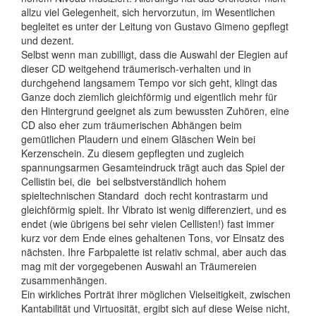
allzu viel Gelegenheit, sich hervorzutun, im Wesentlichen
begleitet es unter der Leitung von Gustavo Gimeno gepflegt
und dezent.
Selbst wenn man zubilligt, dass die Auswahl der Elegien auf
dieser CD weitgehend träumerisch-verhalten und in
durchgehend langsamem Tempo vor sich geht, klingt das
Ganze doch ziemlich gleichförmig und eigentlich mehr für
den Hintergrund geeignet als zum bewussten Zuhören, eine
CD also eher zum träumerischen Abhängen beim
gemütlichen Plaudern und einem Gläschen Wein bei
Kerzenschein. Zu diesem gepflegten und zugleich
spannungsarmen Gesamteindruck trägt auch das Spiel der
Cellistin bei, die  bei selbstverständlich hohem
spieltechnischen Standard  doch recht kontrastarm und
gleichförmig spielt. Ihr Vibrato ist wenig differenziert, und es
endet (wie übrigens bei sehr vielen Cellisten!) fast immer
kurz vor dem Ende eines gehaltenen Tons, vor Einsatz des
nächsten. Ihre Farbpalette ist relativ schmal, aber auch das
mag mit der vorgegebenen Auswahl an Träumereien
zusammenhängen.
Ein wirkliches Porträt ihrer möglichen Vielseitigkeit, zwischen
Kantabilität und Virtuosität, ergibt sich auf diese Weise nicht,