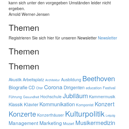
kann sich unter den vorgegeben Umständen leider nicht
ergeben.
Arnold Werner-Jensen
Themen
Registrieren Sie sich hier für unseren Newsletter
Newsletter
Themen
Themen
Beethoven
Akustik
Arbeitsplatz
Ausbildung
Architektur
Corona
Biografie
CD
Dirigenten
education
Festival
Chor
Jubiläum
Hochschule
Kammermusik
Führung
Gesundheit
Konzert
Kommunikation
Klavier
Klassik
Komponist
Kulturpolitik
Konzerte
Konzerthäuser
Leipzig
Musikermedizin
Management
Marketing
Mozart