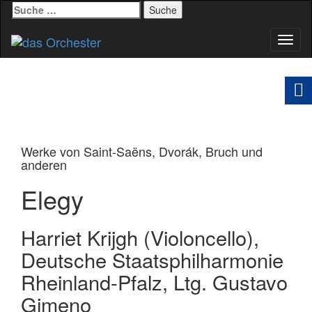
Suche
nach:
Schal
Navig
Werke von Saint-Saëns, Dvorák, Bruch und
anderen
Elegy
Harriet Krijgh (Violoncello),
Deutsche Staatsphilharmonie
Rheinland-Pfalz, Ltg. Gustavo
Gimeno