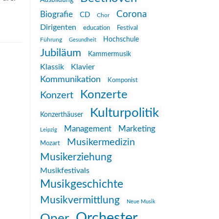
Ausbildung
Corona
Biografie
CD
Chor
Dirigenten
education
Festival
Hochschule
Führung
Gesundheit
Jubiläum
Kammermusik
Klassik
Klavier
Kommunikation
Komponist
Konzerte
Konzert
Kulturpolitik
Konzerthäuser
Management
Marketing
Leipzig
Musikermedizin
Mozart
Musikerziehung
Musikfestivals
Musikgeschichte
Musikvermittlung
Neue Musik
Orchester
Oper