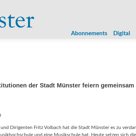
Zum
Inhalt
Abonnements
Digital
springen
titutionen der Stadt Münster feiern gemeinsam
0
und Dirigenten Fritz Volbach hat die Stadt Münster es zu verda
 Musikhochschule und eine Musikschule hat. Heute setzen sich die