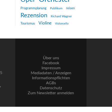
reisen
Programmplanung
Publikum
Rezension
Richard Wagner
Violine
Tourismus
Violoncello
Über uns
Facebook
Impressum
55
Mediadaten / Anzeigen
Informationspflichten
AGBs
7
Datenschutz
Zum Newsletter anmelden