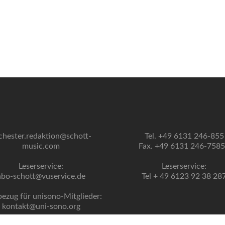
chester.redaktion@schott-
Tel. +49 6131 246-855
music.com
Fax. +49 6131 246-758
Leserservice:
Leserservice:
abo-schott@vuservice.de
Tel + 49 6123 92 38 28
bezug für unisono-Mitglieder:
kontakt@uni-sono.org