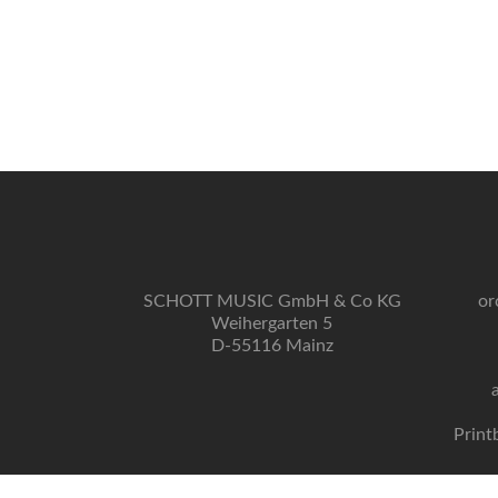
SCHOTT MUSIC GmbH & Co KG
or
Weihergarten 5
D-55116 Mainz
Print