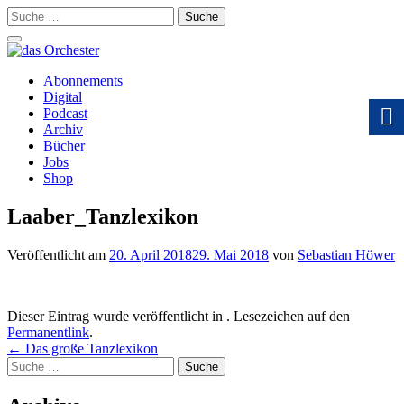
Suche
nach:
Schalte
Navigation
Zum
Abonnements
Inhalt
Digital
springen
Podcast
Archiv
Bücher
Jobs
Shop
Laaber_Tanzlexikon
Veröffentlicht am
20. April 2018
29. Mai 2018
von
Sebastian Höwer
Dieser Eintrag wurde veröffentlicht in . Lesezeichen auf den
Permanentlink
.
Beitrags-
←
Das große Tanzlexikon
Suche
Navigation
nach: