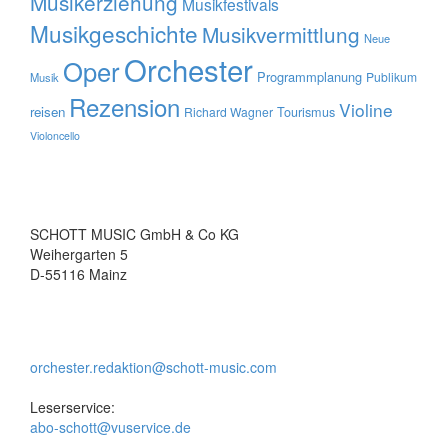
Musikerziehung
Musikfestivals
Musikgeschichte
Musikvermittlung
Neue
Orchester
Oper
Programmplanung
Publikum
Musik
Rezension
Violine
reisen
Tourismus
Richard Wagner
Violoncello
SCHOTT MUSIC GmbH & Co KG
Weihergarten 5
D-55116 Mainz
orchester.redaktion@schott-music.com
Leserservice:
abo-schott@vuservice.de