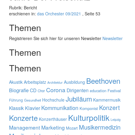
Rubrik: Bericht
erschienen in:
das Orchester 09/2021
, Seite 53
Themen
Registrieren Sie sich hier für unseren Newsletter
Newsletter
Themen
Themen
Beethoven
Akustik
Arbeitsplatz
Ausbildung
Architektur
Corona
Biografie
CD
Dirigenten
education
Festival
Chor
Jubiläum
Hochschule
Kammermusik
Führung
Gesundheit
Konzert
Kommunikation
Klavier
Klassik
Komponist
Kulturpolitik
Konzerte
Konzerthäuser
Leipzig
Musikermedizin
Management
Marketing
Mozart